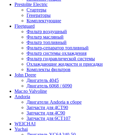
Prestolite Electric
Стартеры
Генераторы
Комплектующие
Fleetguard
Фильтр воздушный
Фильтр масляный
Фильтр топливный
Фильтр-сепаратор топливный
Фильтр системы охлаждения
Фильтр гидравлической системы
Охлаждающие жидкости и присадки
Комплекты фильтров
John Deere
Двигатель 4045
Двигатель 6068 / 6090
Масло Valvoline
Andoria
Двигатели Andoria в сборе
Запчасти для 4CT90
Запчасти для 4С90
Запчасти для 6CT107
WEICHAI
Yuchai
Двигатель YC6A240-50