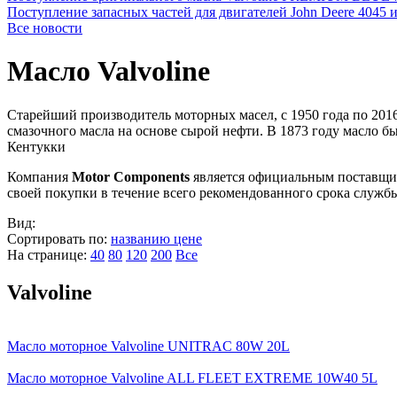
Поступление запасных частей для двигателей John Deere 4045 
Все новости
Масло Valvoline
Старейший производитель моторных масел, c 1950 года по 201
смазочного масла на основе сырой нефти. В 1873 году масло 
Кентукки
Компания
Motor Components
является официальным поставщ
своей покупки в течение всего рекомендованного срока службы
Вид:
Сортировать по:
названию
цене
На странице:
40
80
120
200
Все
Valvoline
Масло моторное Valvoline UNITRAC 80W 20L
Масло моторное Valvoline ALL FLEET EXTREME 10W40 5L