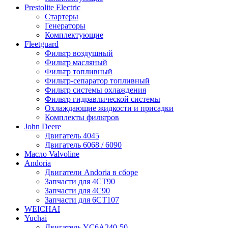
Prestolite Electric
Стартеры
Генераторы
Комплектующие
Fleetguard
Фильтр воздушный
Фильтр масляный
Фильтр топливный
Фильтр-сепаратор топливный
Фильтр системы охлаждения
Фильтр гидравлической системы
Охлаждающие жидкости и присадки
Комплекты фильтров
John Deere
Двигатель 4045
Двигатель 6068 / 6090
Масло Valvoline
Andoria
Двигатели Andoria в сборе
Запчасти для 4CT90
Запчасти для 4С90
Запчасти для 6CT107
WEICHAI
Yuchai
Двигатель YC6A240-50