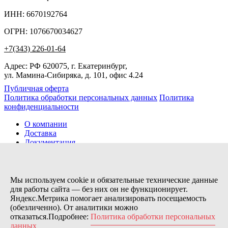
ИНН: 6670192764
ОГРН: 1076670034627
+7(343) 226-01-64
Адрес: РФ 620075, г. Екатеринбург,
ул. Мамина-Сибиряка, д. 101, офис 4.24
Публичная оферта
Политика обработки персональных данных
Политика
конфиденциальности
О компании
Доставка
Документация
Новости
Помощь
Контакты
Мы используем cookie и обязательные технические данные
для работы сайта — без них он не функционирует.
Яндекс.Метрика помогает анализировать посещаемость
Заказов сегодня / Всего
(обезличенно). От аналитики можно
7
отказаться.Подробнее:
Политика обработки персональных
11154
данных