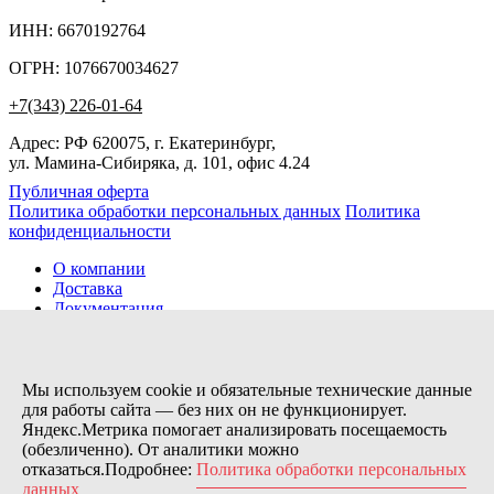
ИНН: 6670192764
ОГРН: 1076670034627
+7(343) 226-01-64
Адрес: РФ 620075, г. Екатеринбург,
ул. Мамина-Сибиряка, д. 101, офис 4.24
Публичная оферта
Политика обработки персональных данных
Политика
конфиденциальности
О компании
Доставка
Документация
Новости
Помощь
Контакты
Мы используем cookie и обязательные технические данные
для работы сайта — без них он не функционирует.
Яндекс.Метрика помогает анализировать посещаемость
Заказов сегодня / Всего
(обезличенно). От аналитики можно
13
отказаться.Подробнее:
Политика обработки персональных
11115
данных