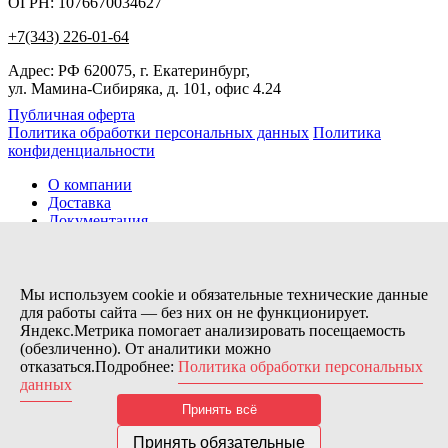
ОГРН: 1076670034627
+7(343) 226-01-64
Адрес: РФ 620075, г. Екатеринбург,
ул. Мамина-Сибиряка, д. 101, офис 4.24
Публичная оферта
Политика обработки персональных данных
Политика
конфиденциальности
О компании
Доставка
Документация
Новости
Помощь
Контакты
Мы используем cookie и обязательные технические данные
для работы сайта — без них он не функционирует.
Яндекс.Метрика помогает анализировать посещаемость
Заказов сегодня / Всего
(обезличенно). От аналитики можно
1
отказаться.Подробнее:
Политика обработки персональных
11173
данных
Нас можно найти тут:
Принять всё
© 2026 Motor Components. Все права защищены
Дизайн и разработка сайта
Nice’
N
’Easy
Принять обязательные