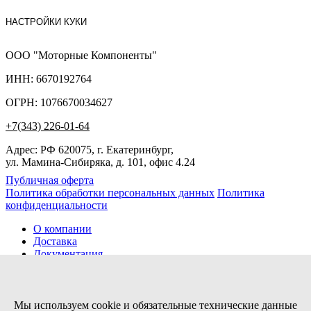
НАСТРОЙКИ КУКИ
ООО "Моторные Компоненты"
ИНН: 6670192764
ОГРН: 1076670034627
+7(343) 226-01-64
Адрес: РФ 620075, г. Екатеринбург,
ул. Мамина-Сибиряка, д. 101, офис 4.24
Публичная оферта
Политика обработки персональных данных
Политика
конфиденциальности
О компании
Доставка
Документация
Новости
Помощь
Контакты
Мы используем cookie и обязательные технические данные