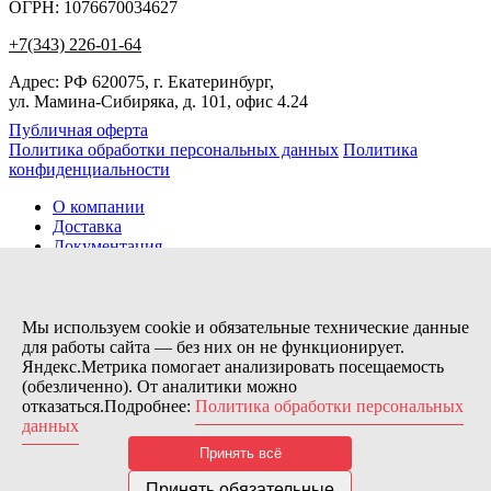
ОГРН: 1076670034627
+7(343) 226-01-64
Адрес: РФ 620075, г. Екатеринбург,
ул. Мамина-Сибиряка, д. 101, офис 4.24
Публичная оферта
Политика обработки персональных данных
Политика
конфиденциальности
О компании
Доставка
Документация
Новости
Помощь
Контакты
Мы используем cookie и обязательные технические данные
для работы сайта — без них он не функционирует.
Яндекс.Метрика помогает анализировать посещаемость
Заказов сегодня / Всего
(обезличенно). От аналитики можно
58
отказаться.Подробнее:
Политика обработки персональных
11115
данных
Нас можно найти тут:
Принять всё
© 2026 Motor Components. Все права защищены
Дизайн и разработка сайта
Nice’
N
’Easy
Принять обязательные