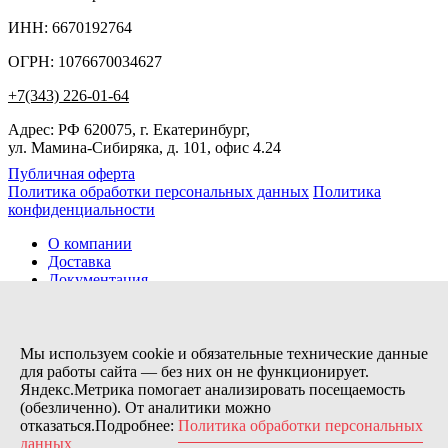
ИНН: 6670192764
ОГРН: 1076670034627
+7(343) 226-01-64
Адрес: РФ 620075, г. Екатеринбург,
ул. Мамина-Сибиряка, д. 101, офис 4.24
Публичная оферта
Политика обработки персональных данных
Политика
конфиденциальности
О компании
Доставка
Документация
Новости
Помощь
Контакты
Мы используем cookie и обязательные технические данные
для работы сайта — без них он не функционирует.
Яндекс.Метрика помогает анализировать посещаемость
Заказов сегодня / Всего
(обезличенно). От аналитики можно
18
отказаться.Подробнее:
Политика обработки персональных
11154
данных