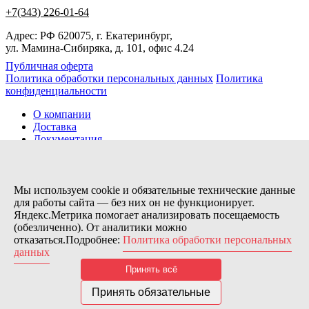
+7(343) 226-01-64
Адрес: РФ 620075, г. Екатеринбург,
ул. Мамина-Сибиряка, д. 101, офис 4.24
Публичная оферта
Политика обработки персональных данных
Политика
конфиденциальности
О компании
Доставка
Документация
Новости
Помощь
Контакты
Мы используем cookie и обязательные технические данные
для работы сайта — без них он не функционирует.
Яндекс.Метрика помогает анализировать посещаемость
Заказов сегодня / Всего
(обезличенно). От аналитики можно
58
отказаться.Подробнее:
Политика обработки персональных
11133
данных
Нас можно найти тут:
Принять всё
© 2026 Motor Components. Все права защищены
Дизайн и разработка сайта
Nice’
N
’Easy
Принять обязательные
В связи с возникшими затруднениями с поставками из-за