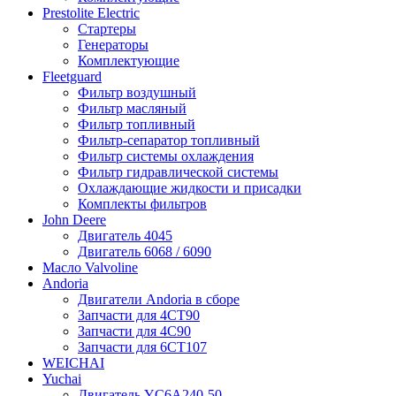
Prestolite Electric
Стартеры
Генераторы
Комплектующие
Fleetguard
Фильтр воздушный
Фильтр масляный
Фильтр топливный
Фильтр-сепаратор топливный
Фильтр системы охлаждения
Фильтр гидравлической системы
Охлаждающие жидкости и присадки
Комплекты фильтров
John Deere
Двигатель 4045
Двигатель 6068 / 6090
Масло Valvoline
Andoria
Двигатели Andoria в сборе
Запчасти для 4CT90
Запчасти для 4С90
Запчасти для 6CT107
WEICHAI
Yuchai
Двигатель YC6A240-50