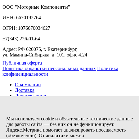
ООО "Моторные Компоненты"
ИНН: 6670192764
ОГРН: 1076670034627
+7(343) 226-01-64
Адрес: РФ 620075, г. Екатеринбург,
ул. Мамина-Сибиряка, д. 101, офис 4.24
Публичная оферта
Политика обработки персональных данных
Политика
конфиденциальности
О компании
Доставка
Документация
Новости
Помощь
Контакты
Мы используем cookie и обязательные технические данные
для работы сайта — без них он не функционирует.
Яндекс.Метрика помогает анализировать посещаемость
Заказов сегодня / Всего
(обезличенно). От аналитики можно