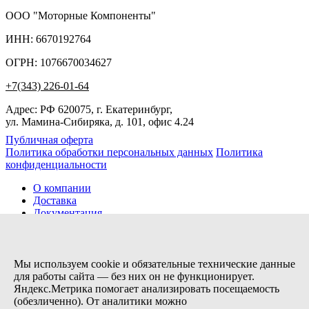
ООО "Моторные Компоненты"
ИНН: 6670192764
ОГРН: 1076670034627
+7(343) 226-01-64
Адрес: РФ 620075, г. Екатеринбург,
ул. Мамина-Сибиряка, д. 101, офис 4.24
Публичная оферта
Политика обработки персональных данных
Политика
конфиденциальности
О компании
Доставка
Документация
Новости
Помощь
Контакты
Мы используем cookie и обязательные технические данные
для работы сайта — без них он не функционирует.
Яндекс.Метрика помогает анализировать посещаемость
Заказов сегодня / Всего
(обезличенно). От аналитики можно