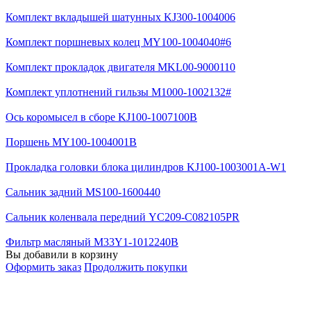
Комплект вкладышей шатунных KJ300-1004006
Комплект поршневых колец MY100-1004040#6
Комплект прокладок двигателя MKL00-9000110
Комплект уплотнений гильзы M1000-1002132#
Ось коромысел в сборе KJ100-1007100B
Поршень MY100-1004001B
Прокладка головки блока цилиндров KJ100-1003001A-W1
Сальник задний MS100-1600440
Сальник коленвала передний YC209-C082105PR
Фильтр масляный M33Y1-1012240B
Вы добавили в корзину
Оформить заказ
Продолжить покупки