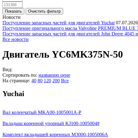
Новости
Поступление запасных частей для двигателей Yuchai
07.07.2026
Поступление оригинального масла Valvoline PREMIUM BLU
Поступление запасных частей для двигателей John Deere 4045 
Все новости
Двигатель YC6MK375N-50
Вид:
Сортировать по:
названию
цене
На странице:
40
80
120
200
Все
Yuchai
Вал коленчатый MKA00-1005001A-P
Вкладыш коренной упорный KJ100-1005004#
Комплект вкладышей коренных M3000-1005006A