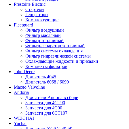
Prestolite Electric
Стартеры
Генераторы
Комплектующие
Fleetguard
Фильтр воздушный
Фильтр масляный
Фильтр топливный
Фильтр-сепаратор топливный
Фильтр системы охлаждения
Фильтр гидравлической системы
Охлаждающие жидкости и присадки
Комплекты фильтров
John Deere
Двигатель 4045
Двигатель 6068 / 6090
Масло Valvoline
Andoria
Двигатели Andoria в сборе
Запчасти для 4CT90
Запчасти для 4С90
Запчасти для 6CT107
WEICHAI
Yuchai
Двигатель YC6A240-50