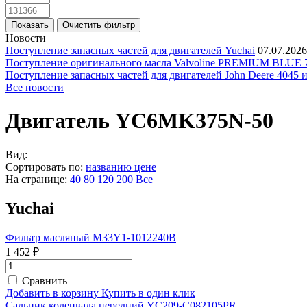
Новости
Поступление запасных частей для двигателей Yuchai
07.07.2026
Поступление оригинального масла Valvoline PREMIUM BLU
Поступление запасных частей для двигателей John Deere 4045 
Все новости
Двигатель YC6MK375N-50
Вид:
Сортировать по:
названию
цене
На странице:
40
80
120
200
Все
Yuchai
Фильтр масляный M33Y1-1012240B
1 452 ₽
Сравнить
Добавить в корзину
Купить в один клик
Сальник коленвала передний YC209-C082105PR