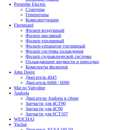
Prestolite Electric
Стартеры
Генераторы
Комплектующие
Fleetguard
Фильтр воздушный
Фильтр масляный
Фильтр топливный
Фильтр-сепаратор топливный
Фильтр системы охлаждения
Фильтр гидравлической системы
Охлаждающие жидкости и присадки
Комплекты фильтров
John Deere
Двигатель 4045
Двигатель 6068 / 6090
Масло Valvoline
Andoria
Двигатели Andoria в сборе
Запчасти для 4CT90
Запчасти для 4С90
Запчасти для 6CT107
WEICHAI
Yuchai
Двигатель YC6A240-50