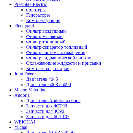
Prestolite Electric
Стартеры
Генераторы
Комплектующие
Fleetguard
Фильтр воздушный
Фильтр масляный
Фильтр топливный
Фильтр-сепаратор топливный
Фильтр системы охлаждения
Фильтр гидравлической системы
Охлаждающие жидкости и присадки
Комплекты фильтров
John Deere
Двигатель 4045
Двигатель 6068 / 6090
Масло Valvoline
Andoria
Двигатели Andoria в сборе
Запчасти для 4CT90
Запчасти для 4С90
Запчасти для 6CT107
WEICHAI
Yuchai
Двигатель YC6A240-50