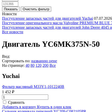
Новости
Поступление запасных частей для двигателей Yuchai
07.07.2026
Поступление оригинального масла Valvoline PREMIUM BLU
Поступление запасных частей для двигателей John Deere 4045 
Все новости
Двигатель YC6MK375N-50
Вид:
Сортировать по:
названию
цене
На странице:
40
80
120
200
Все
Yuchai
Фильтр масляный M33Y1-1012240B
1 452 ₽
Сравнить
Добавить в корзину
Купить в один клик
Сальник коленвала передний YC209-C082105PR