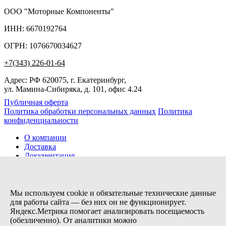
ООО "Моторные Компоненты"
ИНН: 6670192764
ОГРН: 1076670034627
+7(343) 226-01-64
Адрес: РФ 620075, г. Екатеринбург,
ул. Мамина-Сибиряка, д. 101, офис 4.24
Публичная оферта
Политика обработки персональных данных
Политика
конфиденциальности
О компании
Доставка
Документация
Новости
Помощь
Контакты
Мы используем cookie и обязательные технические данные
для работы сайта — без них он не функционирует.
Яндекс.Метрика помогает анализировать посещаемость
Заказов сегодня / Всего
(обезличенно). От аналитики можно