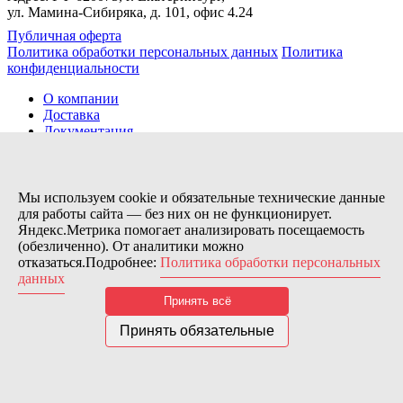
ул. Мамина-Сибиряка, д. 101, офис 4.24
Публичная оферта
Политика обработки персональных данных
Политика
конфиденциальности
О компании
Доставка
Документация
Новости
Помощь
Контакты
Мы используем cookie и обязательные технические данные
для работы сайта — без них он не функционирует.
Яндекс.Метрика помогает анализировать посещаемость
Заказов сегодня / Всего
(обезличенно). От аналитики можно
80
отказаться.Подробнее:
Политика обработки персональных
11115
данных
Нас можно найти тут:
Принять всё
© 2026 Motor Components. Все права защищены
Дизайн и разработка сайта
Nice’
N
’Easy
Принять обязательные
В связи с возникшими затруднениями с поставками из-за
рубежа и нестабильностью курса, цена товара может быть
скорректирована после заказа. Надеемся на Ваше понимание.
Понятно