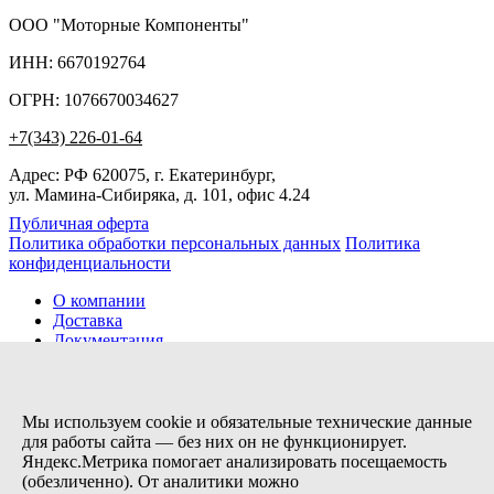
ООО "Моторные Компоненты"
ИНН: 6670192764
ОГРН: 1076670034627
+7(343) 226-01-64
Адрес: РФ 620075, г. Екатеринбург,
ул. Мамина-Сибиряка, д. 101, офис 4.24
Публичная оферта
Политика обработки персональных данных
Политика
конфиденциальности
О компании
Доставка
Документация
Новости
Помощь
Контакты
Мы используем cookie и обязательные технические данные
для работы сайта — без них он не функционирует.
Яндекс.Метрика помогает анализировать посещаемость
Заказов сегодня / Всего
(обезличенно). От аналитики можно