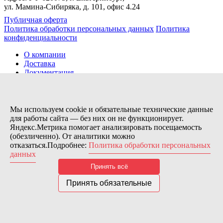
ул. Мамина-Сибиряка, д. 101, офис 4.24
Публичная оферта
Политика обработки персональных данных
Политика
конфиденциальности
О компании
Доставка
Документация
Новости
Помощь
Контакты
Мы используем cookie и обязательные технические данные
для работы сайта — без них он не функционирует.
Яндекс.Метрика помогает анализировать посещаемость
Заказов сегодня / Всего
(обезличенно). От аналитики можно
66
отказаться.Подробнее:
Политика обработки персональных
11133
данных
Нас можно найти тут:
Принять всё
© 2026 Motor Components. Все права защищены
Дизайн и разработка сайта
Nice’
N
’Easy
Принять обязательные
В связи с возникшими затруднениями с поставками из-за
рубежа и нестабильностью курса, цена товара может быть
скорректирована после заказа. Надеемся на Ваше понимание.
Понятно