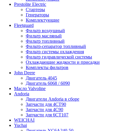
Prestolite Electric
Стартеры
Генераторы
Комплектующие
Fleetguard
Фильтр воздушный
Фильтр масляный
Фильтр топливный
Фильтр-сепаратор топливный
Фильтр системы охлаждения
Фильтр гидравлической системы
Охлаждающие жидкости и присадки
Комплекты фильтров
John Deere
Двигатель 4045
Двигатель 6068 / 6090
Масло Valvoline
Andoria
Двигатели Andoria в сборе
Запчасти для 4CT90
Запчасти для 4С90
Запчасти для 6CT107
WEICHAI
Yuchai
Двигатель YC6A240-50