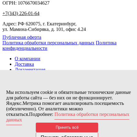
ОГРН: 1076670034627
+7(343) 226-01-64
Адрес: РФ 620075, г. Екатеринбург,
ул. Мамина-Сибиряка, д. 101, офис 4.24
Публичная оферта
Политика обработки персональных данных
Политика
конфиденциальности
О компании
Доставка
Документация
Новости
Помощь
Контакты
Мы используем cookie и обязательные технические данные
для работы сайта — без них он не функционирует.
Яндекс.Метрика помогает анализировать посещаемость
Заказов сегодня / Всего
(обезличенно). От аналитики можно
49
отказаться.Подробнее:
Политика обработки персональных
11115
данных
Нас можно найти тут:
Принять всё
© 2026 Motor Components. Все права защищены
Дизайн и разработка сайта
Nice’
N
’Easy