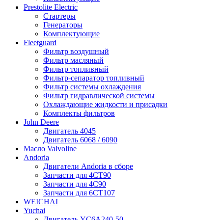
Prestolite Electric
Стартеры
Генераторы
Комплектующие
Fleetguard
Фильтр воздушный
Фильтр масляный
Фильтр топливный
Фильтр-сепаратор топливный
Фильтр системы охлаждения
Фильтр гидравлической системы
Охлаждающие жидкости и присадки
Комплекты фильтров
John Deere
Двигатель 4045
Двигатель 6068 / 6090
Масло Valvoline
Andoria
Двигатели Andoria в сборе
Запчасти для 4CT90
Запчасти для 4С90
Запчасти для 6CT107
WEICHAI
Yuchai
Двигатель YC6A240-50