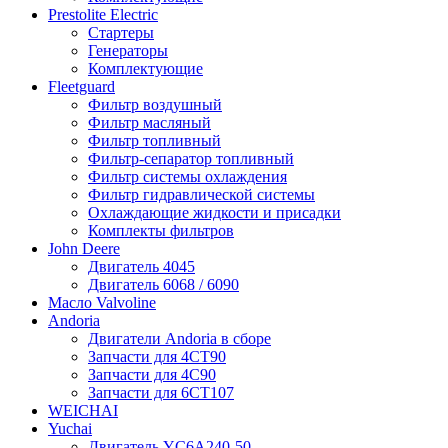
Prestolite Electric
Стартеры
Генераторы
Комплектующие
Fleetguard
Фильтр воздушный
Фильтр масляный
Фильтр топливный
Фильтр-сепаратор топливный
Фильтр системы охлаждения
Фильтр гидравлической системы
Охлаждающие жидкости и присадки
Комплекты фильтров
John Deere
Двигатель 4045
Двигатель 6068 / 6090
Масло Valvoline
Andoria
Двигатели Andoria в сборе
Запчасти для 4CT90
Запчасти для 4С90
Запчасти для 6CT107
WEICHAI
Yuchai
Двигатель YC6A240-50