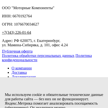
ООО "Моторные Компоненты"
ИНН: 6670192764
ОГРН: 1076670034627
+7(343) 226-01-64
Адрес: РФ 620075, г. Екатеринбург,
ул. Мамина-Сибиряка, д. 101, офис 4.24
Публичная оферта
Политика обработки персональных данных
Политика
конфиденциальности
О компании
Доставка
Документация
Новости
Помощь
Контакты
Мы используем cookie и обязательные технические данные
для работы сайта — без них он не функционирует.
Яндекс.Метрика помогает анализировать посещаемость
Заказов сегодня / Всего
(обезличенно). От аналитики можно