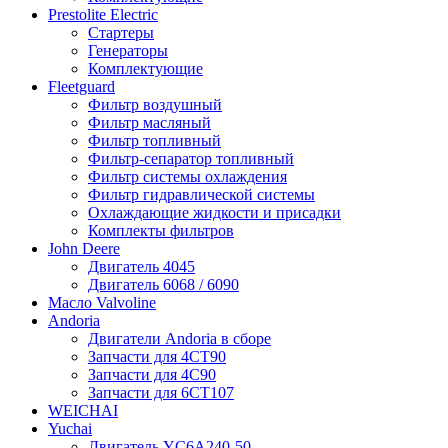
Prestolite Electric
Стартеры
Генераторы
Комплектующие
Fleetguard
Фильтр воздушный
Фильтр масляный
Фильтр топливный
Фильтр-сепаратор топливный
Фильтр системы охлаждения
Фильтр гидравлической системы
Охлаждающие жидкости и присадки
Комплекты фильтров
John Deere
Двигатель 4045
Двигатель 6068 / 6090
Масло Valvoline
Andoria
Двигатели Andoria в сборе
Запчасти для 4CT90
Запчасти для 4С90
Запчасти для 6CT107
WEICHAI
Yuchai
Двигатель YC6A240-50