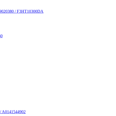
/ 19020380 / F3HT10300DA
30
/ ­A0141544902