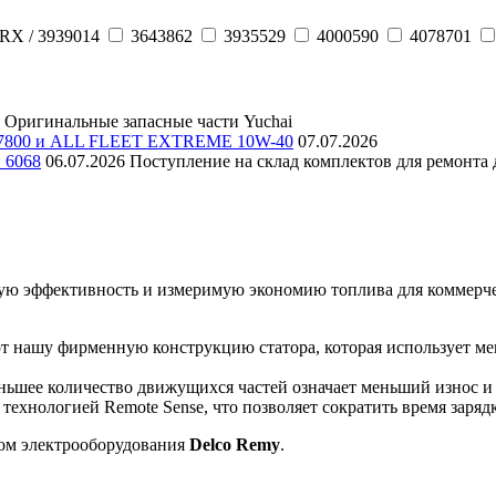
RX / 3939014
3643862
3935529
4000590
4078701
Оригинальные запасные части Yuchai
E 7800 и ALL FLEET EXTREME 10W-40
07.07.2026
и 6068
06.07.2026
Поступление на склад комплектов для ремонта д
ую эффективность и измеримую экономию топлива для коммерчес
ют нашу фирменную конструкцию статора, которая использует м
ьшее количество движущихся частей означает меньший износ и
ехнологией Remote Sense, что позволяет сократить время заряд
ом электрооборудования
Delco Remy
.