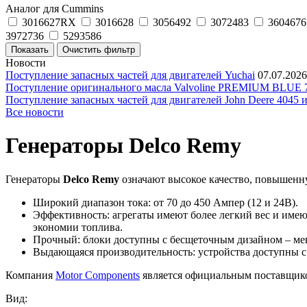
Аналог для Cummins
3016627RX
3016628
3056492
3072483
3604676
3972736
5293586
Новости
Поступление запасных частей для двигателей Yuchai
07.07.2026
Поступление оригинального масла Valvoline PREMIUM BLU
Поступление запасных частей для двигателей John Deere 4045 
Все новости
Генераторы Delco Remy
Генераторы
Delco Remy
означают высокое качество, повышенн
Широкий диапазон тока: от 70 до 450 Ампер (12 и 24В).
Эффективность: агрегаты имеют более легкий вес и име
экономии топлива.
Прочный: блоки доступны с бесщеточным дизайном – мен
Выдающаяся производительность: устройства доступны с т
Компания
Motor Components
является официальным поставщик
Вид: