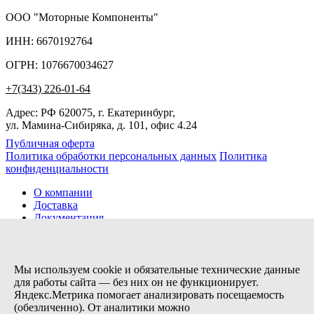
ООО "Моторные Компоненты"
ИНН: 6670192764
ОГРН: 1076670034627
+7(343) 226-01-64
Адрес: РФ 620075, г. Екатеринбург,
ул. Мамина-Сибиряка, д. 101, офис 4.24
Публичная оферта
Политика обработки персональных данных
Политика
конфиденциальности
О компании
Доставка
Документация
Новости
Помощь
Контакты
Мы используем cookie и обязательные технические данные
для работы сайта — без них он не функционирует.
Яндекс.Метрика помогает анализировать посещаемость
Заказов сегодня / Всего
(обезличенно). От аналитики можно