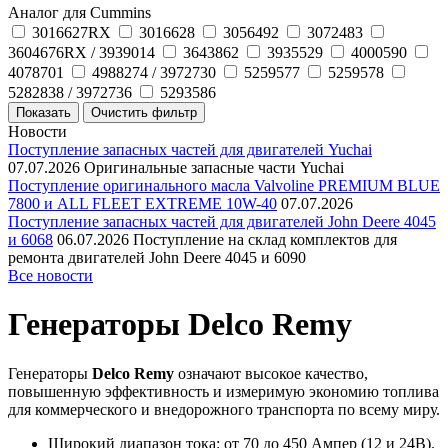
Аналог для Cummins
3016627RX
3016628
3056492
3072483
3604676RX / 3939014
3643862
3935529
4000590
4078701
4988274 / 3972730
5259577
5259578
5282838 / 3972736
5293586
Новости
Поступление запасных частей для двигателей Yuchai
07.07.2026
Оригинальные запасные части Yuchai
Поступление оригинального масла Valvoline PREMIUM BLUE
7800 и ALL FLEET EXTREME 10W-40
07.07.2026
Поступление запасных частей для двигателей John Deere 4045
и 6068
06.07.2026
Поступление на склад комплектов для
ремонта двигателей John Deere 4045 и 6090
Все новости
Генераторы Delco Remy
Генераторы
Delco Remy
означают высокое качество,
повышенную эффективность и измеримую экономию топлива
для коммерческого и внедорожного транспорта по всему миру.
Широкий диапазон тока: от 70 до 450 Ампер (12 и 24В).