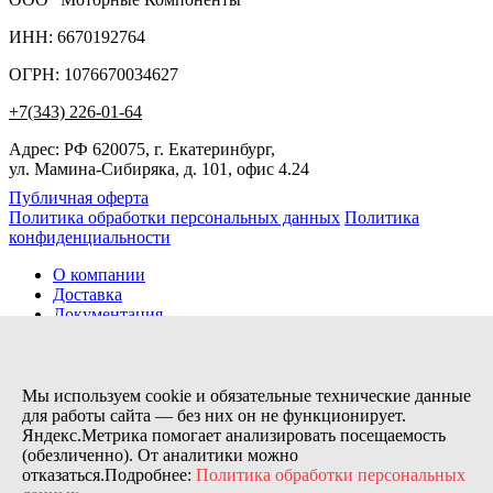
ИНН: 6670192764
ОГРН: 1076670034627
+7(343) 226-01-64
Адрес: РФ 620075, г. Екатеринбург,
ул. Мамина-Сибиряка, д. 101, офис 4.24
Публичная оферта
Политика обработки персональных данных
Политика
конфиденциальности
О компании
Доставка
Документация
Новости
Помощь
Контакты
Мы используем cookie и обязательные технические данные
для работы сайта — без них он не функционирует.
Яндекс.Метрика помогает анализировать посещаемость
Заказов сегодня / Всего
(обезличенно). От аналитики можно
19
отказаться.Подробнее:
Политика обработки персональных
11154