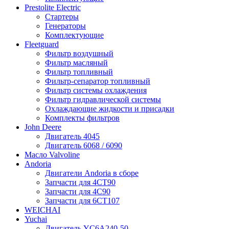
Prestolite Electric
Стартеры
Генераторы
Комплектующие
Fleetguard
Фильтр воздушный
Фильтр масляный
Фильтр топливный
Фильтр-сепаратор топливный
Фильтр системы охлаждения
Фильтр гидравлической системы
Охлаждающие жидкости и присадки
Комплекты фильтров
John Deere
Двигатель 4045
Двигатель 6068 / 6090
Масло Valvoline
Andoria
Двигатели Andoria в сборе
Запчасти для 4CT90
Запчасти для 4С90
Запчасти для 6CT107
WEICHAI
Yuchai
Двигатель YC6A240-50