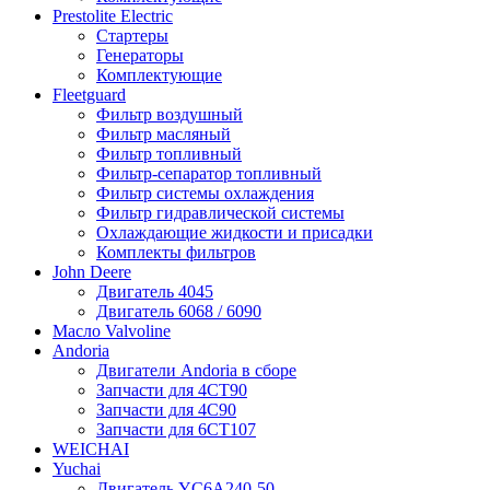
Prestolite Electric
Стартеры
Генераторы
Комплектующие
Fleetguard
Фильтр воздушный
Фильтр масляный
Фильтр топливный
Фильтр-сепаратор топливный
Фильтр системы охлаждения
Фильтр гидравлической системы
Охлаждающие жидкости и присадки
Комплекты фильтров
John Deere
Двигатель 4045
Двигатель 6068 / 6090
Масло Valvoline
Andoria
Двигатели Andoria в сборе
Запчасти для 4CT90
Запчасти для 4С90
Запчасти для 6CT107
WEICHAI
Yuchai
Двигатель YC6A240-50