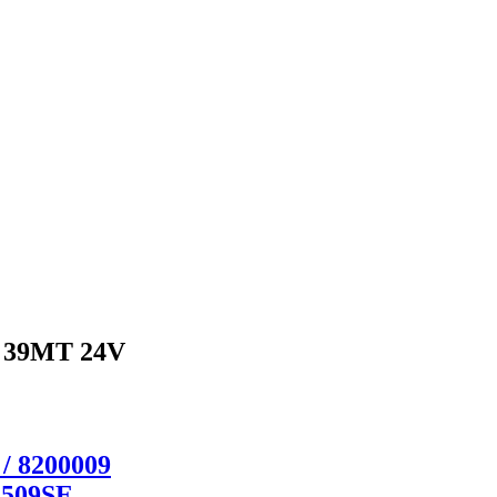
а 39МТ 24V
 / 8200009
3509SE