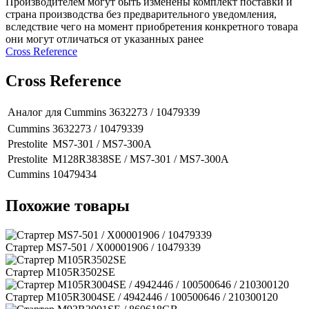
Производителем могут быть изменены комплект поставки и
страна производства без предварительного уведомления,
вследствие чего на момент приобретения конкретного товара
они могут отличаться от указанных ранее
Сross Reference
Сross Reference
Аналог для Cummins
3632273 / 10479339
Cummins
3632273 / 10479339
Prestolite
MS7-301 / MS7-300A
Prestolite
M128R3838SE / MS7-301 / MS7-300A
Cummins
10479434
Похожие товары
Стартер MS7-501 / X00001906 / 10479339
Стартер M105R3502SE
Стартер M105R3004SE / 4942446 / 100500646 / 210300120