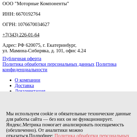
ООО "Моторные Компоненты"
ИНН: 6670192764
ОГРН: 1076670034627
+7(343) 226-01-64
Адрес: РФ 620075, г. Екатеринбург,
ул. Мамина-Сибиряка, д. 101, офис 4.24
Публичная оферта
Политика обработки персональных данных
Политика
конфиденциальности
О компании
Доставка
Документация
Новости
Помощь
Контакты
Мы используем cookie и обязательные технические данные
для работы сайта — без них он не функционирует.
Яндекс.Метрика помогает анализировать посещаемость
Заказов сегодня / Всего
(обезличенно). От аналитики можно
19
отказаться.Подробнее:
Политика обработки персональных