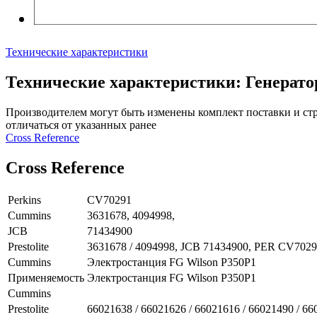
Технические характеристики
Технические характеристики: Генератор 
Производителем могут быть изменены комплект поставки и стр
отличаться от указанных ранее
Сross Reference
Сross Reference
Perkins
CV70291
Cummins
3631678, 4094998,
JCB
71434900
Prestolite
3631678 / 4094998, JCB 71434900, PER CV702
Cummins
Электростанция FG Wilson P350P1
Применяемость
Электростанция FG Wilson P350P1
Cummins
Prestolite
66021638 / 66021626 / 66021616 / 66021490 / 6