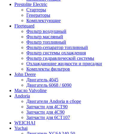
Prestolite Electric
Стартеры
Генераторы
Комплектующие
Fleetguard
Фильтр воздушный
Фильтр масляный
Фильтр топливный
Фильтр-сепаратор топливный
Фильтр системы охлаждения
Фильтр гидравлической системы
Охлаждающие жидкости и присадки
Комплекты фильтров
John Deere
Двигатель 4045
Двигатель 6068 / 6090
Масло Valvoline
Andoria
Двигатели Andoria в сборе
Запчасти для 4CT90
Запчасти для 4С90
Запчасти для 6CT107
WEICHAI
Yuchai
Двигатель YC6A240-50