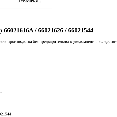
66021616A / 66021626 / 66021544
ана производства без предварительного уведомления, вследстви
91
6021544