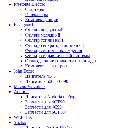
Prestolite Electric
Стартеры
Генераторы
Комплектующие
Fleetguard
Фильтр воздушный
Фильтр масляный
Фильтр топливный
Фильтр-сепаратор топливный
Фильтр системы охлаждения
Фильтр гидравлической системы
Охлаждающие жидкости и присадки
Комплекты фильтров
John Deere
Двигатель 4045
Двигатель 6068 / 6090
Масло Valvoline
Andoria
Двигатели Andoria в сборе
Запчасти для 4CT90
Запчасти для 4С90
Запчасти для 6CT107
WEICHAI
Yuchai
Двигатель YC6A240-50