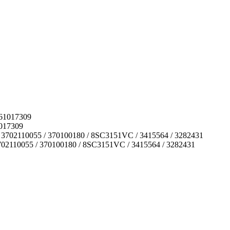
017309
02110055 / 370100180 / 8SC3151VC / 3415564 / 3282431