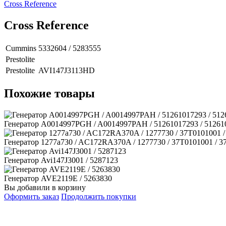
Сross Reference
Сross Reference
Cummins
5332604 / 5283555
Prestolite
Prestolite
AVI147J3113HD
Похожие товары
Генератор A0014997PGH / A0014997PAH / 51261017293 / 51261
Генератор 1277a730 / AC172RA370A / 1277730 / 37T0101001 / 37
Генератор Avi147J3001 / 5287123
Генератор AVE2119E / 5263830
Вы добавили в корзину
Оформить заказ
Продолжить покупки