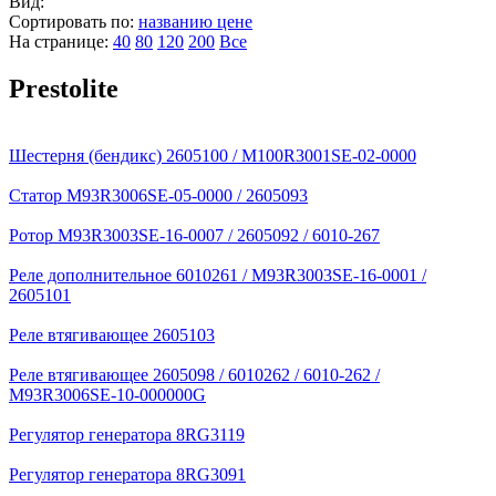
Вид:
Сортировать по:
названию
цене
На странице:
40
80
120
200
Все
Prestolite
Шестерня (бендикс) 2605100 / M100R3001SE-02-0000
Статор M93R3006SE-05-0000 / 2605093
Ротор M93R3003SE-16-0007 / 2605092 / 6010-267
Реле дополнительное 6010261 / M93R3003SE-16-0001 /
2605101
Реле втягивающее 2605103
Реле втягивающее 2605098 / 6010262 / 6010-262 /
M93R3006SE-10-000000G
Регулятор генератора 8RG3119
Регулятор генератора 8RG3091