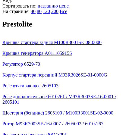
Вид:
Сортировать по:
названию
цене
На странице:
40
80
120
200
Все
Prestolite
Крышка стартера задняя M100R3001SE-08-0000
Крышка генератора A011105915S
Регулятор 6529-70
Корпус стартера передний M93R3026SE-01-0000G
Реле втягивающее 2605103
Реле дополнительное 6010261 / M93R3003SE-16-0001 /
2605101
Шестерня (бендикс) 2605100 / M100R3001SE-02-0000
Ротор M93R3003SE-16-0007 / 2605092 / 6010-267
Регулятор генератора 8RG3091