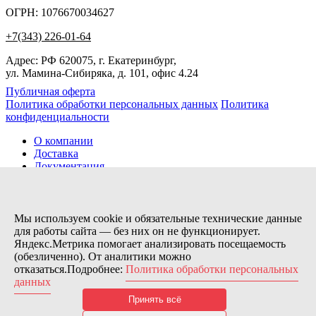
ОГРН: 1076670034627
+7(343) 226-01-64
Адрес: РФ 620075, г. Екатеринбург,
ул. Мамина-Сибиряка, д. 101, офис 4.24
Публичная оферта
Политика обработки персональных данных
Политика
конфиденциальности
О компании
Доставка
Документация
Новости
Помощь
Контакты
Мы используем cookie и обязательные технические данные
для работы сайта — без них он не функционирует.
Яндекс.Метрика помогает анализировать посещаемость
Заказов сегодня / Всего
(обезличенно). От аналитики можно
14
отказаться.Подробнее:
Политика обработки персональных
11154
данных
Нас можно найти тут:
Принять всё
© 2026 Motor Components. Все права защищены
Дизайн и разработка сайта
Nice’
N
’Easy