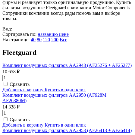
фирмы и реализует только оригинальную продукцию. Купить
фильтры воздушные Fleetguard в компании Motor Components.
Сотрудники компании всегда рады помочь вам в выборе
товара.
Вид:
Сортировать по:
названию
цене
На странице:
40
80
120
200
Все
Fleetguard
Комплект воздушных фильтров AA2948 (AF25276 + AF25277)
10 658 ₽
Сравнить
Добавить в корзину
Купить в один клик
Комплект воздушных фильтров AA2950 (AF928M +
AF26380M)
14 338 ₽
Сравнить
Добавить в корзину
Купить в один клик
Комплект воздушных фильтров AA2953 (AF26413 + AF26414)