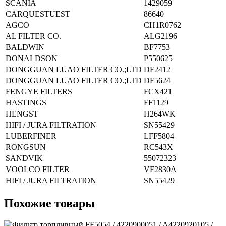
SCANIA
1429059
CARQUESTUEST
86640
AGCO
CH1R0762
AL FILTER CO.
ALG2196
BALDWIN
BF7753
DONALDSON
P550625
DONGGUAN LUAO FILTER CO.;LTD
DF2412
DONGGUAN LUAO FILTER CO.;LTD
DF5624
FENGYE FILTERS
FCX421
HASTINGS
FF1129
HENGST
H264WK
HIFI / JURA FILTRATION
SN55429
LUBERFINER
LFF5804
RONGSUN
RC543X
SANDVIK
55072323
VOOLCO FILTER
VF2830A
HIFI / JURA FILTRATION
SN55429
Похожие товары