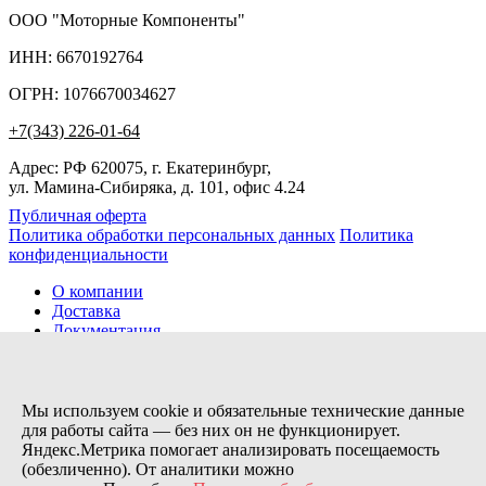
ООО "Моторные Компоненты"
ИНН: 6670192764
ОГРН: 1076670034627
+7(343) 226-01-64
Адрес: РФ 620075, г. Екатеринбург,
ул. Мамина-Сибиряка, д. 101, офис 4.24
Публичная оферта
Политика обработки персональных данных
Политика
конфиденциальности
О компании
Доставка
Документация
Новости
Помощь
Контакты
Мы используем cookie и обязательные технические данные
для работы сайта — без них он не функционирует.
Яндекс.Метрика помогает анализировать посещаемость
Заказов сегодня / Всего
(обезличенно). От аналитики можно
1