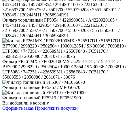
Фильтр торпливный FF5054 / 4220900051 / A4220920105 /
1457431156 / 1457429354 / 2914801100 / 3222163201 /
3216593700 / 5507702 / 5507700 / 550770208 / 55512503011 /
502845 / 1202445H1 / 3056984R91
Фильтр FF261MX / FF0026100MX / 525517D1 / 515517D1 /
BF7990 / 2998229 / P502504 / 1000012854 / SN30036 / 7003810 /
LFF5088 / 747351 / 4226599M1 / 2656F843 / FC51170 /
55083553 / 2050086 / 2081071 / 33076
Фильтр топливный FF5367 / ME056670
Фильтр топливный FF5319 / FF0531900
Вы добавили в корзину
Оформить заказ
Продолжить покупки