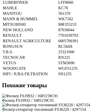
LUBERFINER
LFF8060
MAHLE
KC76
MANITOU
561370
MANN & HUMMEL
WK7182
MITSUBISHI
MR355233
NEW HOLLAND
87036044
RENAULT
7701039703
RENAULT AGRICULTURE
6005700391
RONGSUN
RC564X
T.R.S.
25321000
TECNOCAR
RN225
VETUS
STM3690
WOODGATE
WGFS1235
HIFI / JURA FILTRATION
SN1235
Похожие товары
Фильтр FS19932 / 1685159C91
Фильтр-сепаратор топливный FS36220 / 4297154