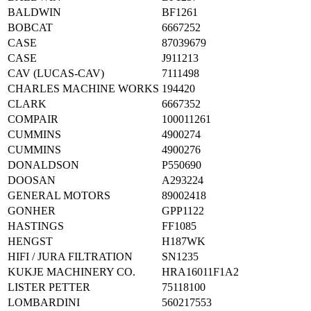
BALDWIN
BF1261
BOBCAT
6667252
CASE
87039679
CASE
J911213
CAV (LUCAS-CAV)
7111498
CHARLES MACHINE WORKS
194420
CLARK
6667352
COMPAIR
100011261
CUMMINS
4900274
CUMMINS
4900276
DONALDSON
P550690
DOOSAN
A293224
GENERAL MOTORS
89002418
GONHER
GPP1122
HASTINGS
FF1085
HENGST
H187WK
HIFI / JURA FILTRATION
SN1235
KUKJE MACHINERY CO.
HRA16011F1A2
LISTER PETTER
75118100
LOMBARDINI
560217553