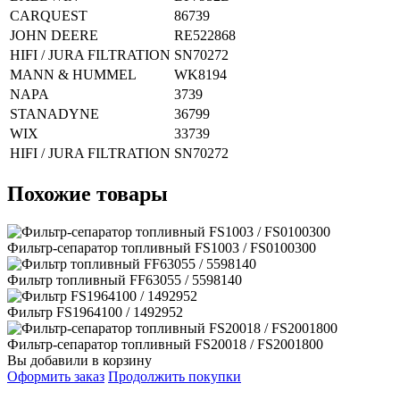
CARQUEST
86739
JOHN DEERE
RE522868
HIFI / JURA FILTRATION
SN70272
MANN & HUMMEL
WK8194
NAPA
3739
STANADYNE
36799
WIX
33739
HIFI / JURA FILTRATION
SN70272
Похожие товары
Фильтр-сепаратор топливный FS1003 / FS0100300
Фильтр топливный FF63055 / 5598140
Фильтр FS1964100 / 1492952
Фильтр-сепаратор топливный FS20018 / FS2001800
Вы добавили в корзину
Оформить заказ
Продолжить покупки