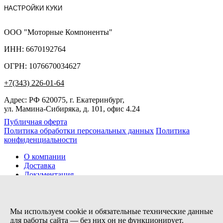
НАСТРОЙКИ КУКИ
ООО "Моторные Компоненты"
ИНН: 6670192764
ОГРН: 1076670034627
+7(343) 226-01-64
Адрес: РФ 620075, г. Екатеринбург,
ул. Мамина-Сибиряка, д. 101, офис 4.24
Публичная оферта
Политика обработки персональных данных
Политика
конфиденциальности
О компании
Доставка
Документация
Новости
Помощь
Контакты
Мы используем cookie и обязательные технические данные
для работы сайта — без них он не функционирует.