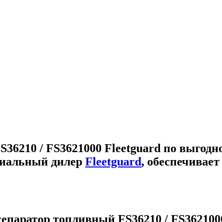
36210 / FS3621000 Fleetguard
по выгодно
циальный дилер
Fleetguard
, обеспечивае
епаратор топливный FS36210 / FS3621000