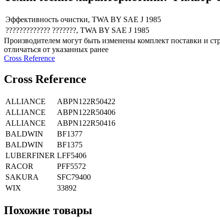
Эффективность очистки, TWA BY SAE J 1985
????????????? ???????, TWA BY SAE J 1985
Производителем могут быть изменены комплект поставки и стр
отличаться от указанных ранее
Сross Reference
Сross Reference
ALLIANCE
ABPN122R50422
ALLIANCE
ABPN122R50406
ALLIANCE
ABPN122R50416
BALDWIN
BF1377
BALDWIN
BF1375
LUBERFINER
LFF5406
RACOR
PFF5572
SAKURA
SFC79400
WIX
33892
Похожие товары