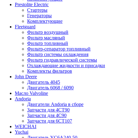
Prestolite Electric
Стартеры
Генераторы
Комплектующие
Fleetguard
Фильтр воздушный
Фильтр масляный
Фильтр топливный
Фильтр-сепаратор топливный
Фильтр системы охлаждения
Фильтр гидравлической системы
Охлаждающие жидкости и присадки
Комплекты фильтров
John Deere
Двигатель 4045
Двигатель 6068 / 6090
Масло Valvoline
Andoria
Двигатели Andoria в сборе
Запчасти для 4CT90
Запчасти для 4С90
Запчасти для 6CT107
WEICHAI
Yuchai
Двигатель YC6A240-50