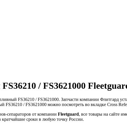
FS36210 / FS3621000 Fleetguar
пливный FS36210 / FS3621000. Запчасти компании Флитгард уста
й FS36210 / FS3621000 можно посмотреть во вкладке Cross Refe
ов-сепараторов от компании
Fleetguard
, все товары на сайте 
в кратчайшие сроки в любую точку России.