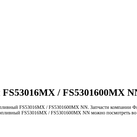
 FS53016MX / FS5301600MX NN
топливный FS53016MX / FS5301600MX NN. Запчасти компании Фл
 топливный FS53016MX / FS5301600MX NN можно посмотреть во в