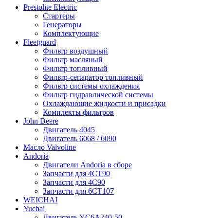
Prestolite Electric
Стартеры
Генераторы
Комплектующие
Fleetguard
Фильтр воздушный
Фильтр масляный
Фильтр топливный
Фильтр-сепаратор топливный
Фильтр системы охлаждения
Фильтр гидравлической системы
Охлаждающие жидкости и присадки
Комплекты фильтров
John Deere
Двигатель 4045
Двигатель 6068 / 6090
Масло Valvoline
Andoria
Двигатели Andoria в сборе
Запчасти для 4CT90
Запчасти для 4С90
Запчасти для 6CT107
WEICHAI
Yuchai
Двигатель YC6A240-50