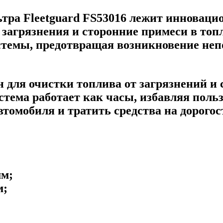
ьтра Fleetguard FS53016 лежит инновац
 загрязнения и сторонние примеси в топ
стемы, предотвращая возникновение неп
для очистки топлива от загрязнений и с
тема работает как часы, избавляя польз
томобиля и тратить средства на дорого
мм;
м;