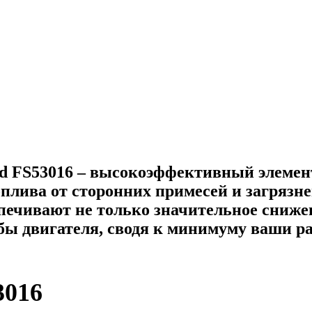
rd FS53016 – высокоэффективный элемен
плива от сторонних примесей и загрязн
печивают не только значительное сниже
жбы двигателя, сводя к минимуму ваши р
3016