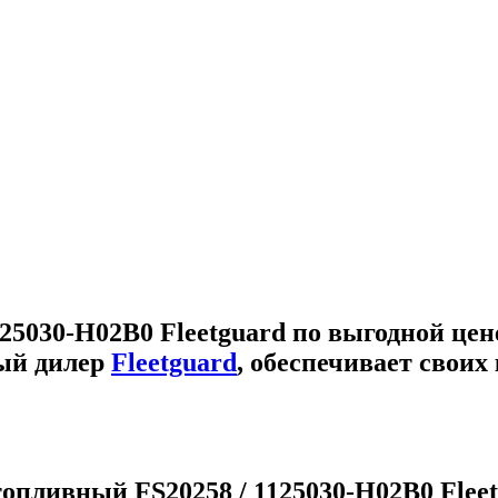
25030-H02B0 Fleetguard
по выгодной цен
ый дилер
Fleetguard
, обеспечивает свои
опливный FS20258 / 1125030-H02B0 Flee