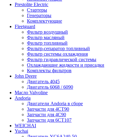
Prestolite Electric
Стартеры
Генераторы
Комплектующие
Fleetguard
Фильтр воздушный
Фильтр масляный
Фильтр топливный
Фильтр-сепаратор топливный
Фильтр системы охлаждения
Фильтр гидравлической системы
Охлаждающие жидкости и присадки
Комплекты фильтров
John Deere
Двигатель 4045
Двигатель 6068 / 6090
Масло Valvoline
Andoria
Двигатели Andoria в сборе
Запчасти для 4CT90
Запчасти для 4С90
Запчасти для 6CT107
WEICHAI
Yuchai
Двигатель YC6A240-50