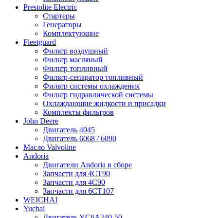
Prestolite Electric
Стартеры
Генераторы
Комплектующие
Fleetguard
Фильтр воздушный
Фильтр масляный
Фильтр топливный
Фильтр-сепаратор топливный
Фильтр системы охлаждения
Фильтр гидравлической системы
Охлаждающие жидкости и присадки
Комплекты фильтров
John Deere
Двигатель 4045
Двигатель 6068 / 6090
Масло Valvoline
Andoria
Двигатели Andoria в сборе
Запчасти для 4CT90
Запчасти для 4С90
Запчасти для 6CT107
WEICHAI
Yuchai
Двигатель YC6A240-50