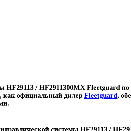
ы HF29113 / HF2911300MX Fleetguard
по 
, как официальный дилер
Fleetguard
, об
ми.
гидравлической системы HF29113 / HF29