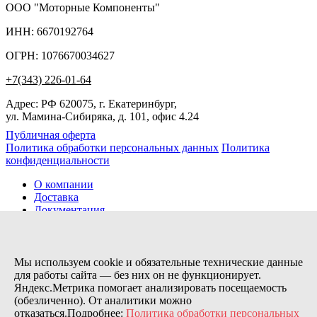
ООО "Моторные Компоненты"
ИНН: 6670192764
ОГРН: 1076670034627
+7(343) 226-01-64
Адрес: РФ 620075, г. Екатеринбург,
ул. Мамина-Сибиряка, д. 101, офис 4.24
Публичная оферта
Политика обработки персональных данных
Политика
конфиденциальности
О компании
Доставка
Документация
Новости
Помощь
Контакты
Мы используем cookie и обязательные технические данные
для работы сайта — без них он не функционирует.
Яндекс.Метрика помогает анализировать посещаемость
Заказов сегодня / Всего
(обезличенно). От аналитики можно
42
отказаться.Подробнее:
Политика обработки персональных