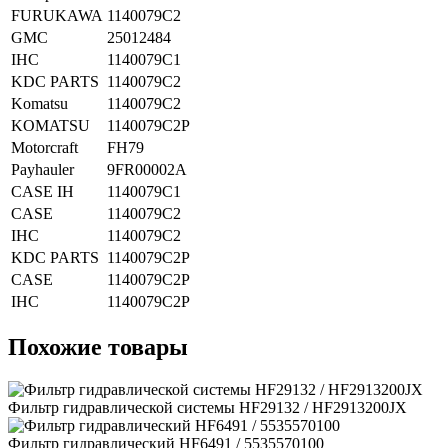
FURUKAWA
1140079C2
GMC
25012484
IHC
1140079C1
KDC PARTS
1140079C2
Komatsu
1140079C2
KOMATSU
1140079C2P
Motorcraft
FH79
Payhauler
9FR00002A
CASE IH
1140079C1
CASE
1140079C2
IHC
1140079C2
KDC PARTS
1140079C2P
CASE
1140079C2P
IHC
1140079C2P
Похожие товары
Фильтр гидравлической системы HF29132 / HF2913200JX
Фильтр гидравлический HF6491 / 5535570100