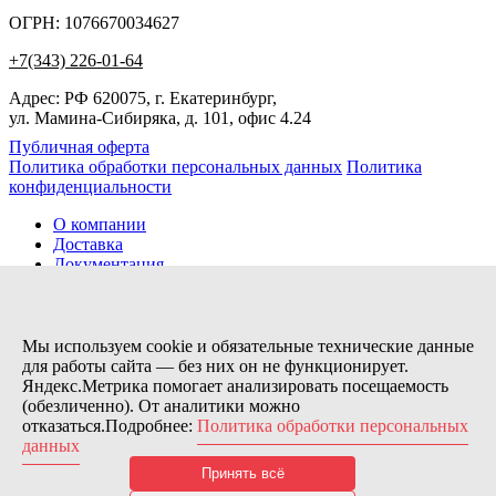
ОГРН: 1076670034627
+7(343) 226-01-64
Адрес: РФ 620075, г. Екатеринбург,
ул. Мамина-Сибиряка, д. 101, офис 4.24
Публичная оферта
Политика обработки персональных данных
Политика
конфиденциальности
О компании
Доставка
Документация
Новости
Помощь
Контакты
Мы используем cookie и обязательные технические данные
для работы сайта — без них он не функционирует.
Яндекс.Метрика помогает анализировать посещаемость
Заказов сегодня / Всего
(обезличенно). От аналитики можно
21
отказаться.Подробнее:
Политика обработки персональных
11173
данных
Нас можно найти тут:
Принять всё
© 2026 Motor Components. Все права защищены