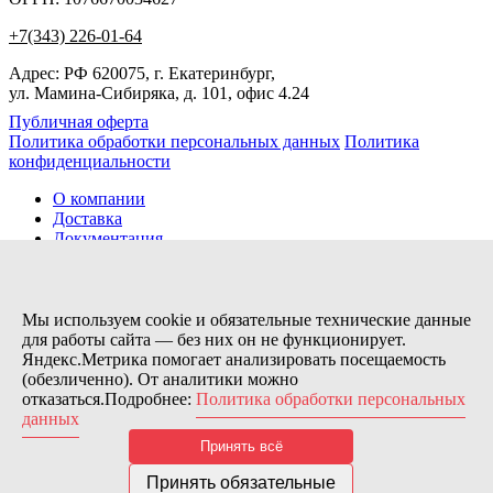
+7(343) 226-01-64
Адрес: РФ 620075, г. Екатеринбург,
ул. Мамина-Сибиряка, д. 101, офис 4.24
Публичная оферта
Политика обработки персональных данных
Политика
конфиденциальности
О компании
Доставка
Документация
Новости
Помощь
Контакты
Мы используем cookie и обязательные технические данные
для работы сайта — без них он не функционирует.
Яндекс.Метрика помогает анализировать посещаемость
Заказов сегодня / Всего
(обезличенно). От аналитики можно
39
отказаться.Подробнее:
Политика обработки персональных
11115
данных
Нас можно найти тут:
Принять всё
© 2026 Motor Components. Все права защищены
Дизайн и разработка сайта
Nice’
N
’Easy
Принять обязательные
В связи с возникшими затруднениями с поставками из-за