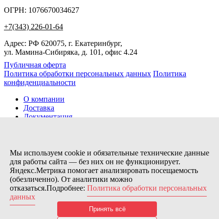
ОГРН: 1076670034627
+7(343) 226-01-64
Адрес: РФ 620075, г. Екатеринбург,
ул. Мамина-Сибиряка, д. 101, офис 4.24
Публичная оферта
Политика обработки персональных данных
Политика
конфиденциальности
О компании
Доставка
Документация
Новости
Помощь
Контакты
Мы используем cookie и обязательные технические данные
для работы сайта — без них он не функционирует.
Яндекс.Метрика помогает анализировать посещаемость
Заказов сегодня / Всего
(обезличенно). От аналитики можно
7
отказаться.Подробнее:
Политика обработки персональных
11133
данных
Нас можно найти тут:
Принять всё
© 2026 Motor Components. Все права защищены