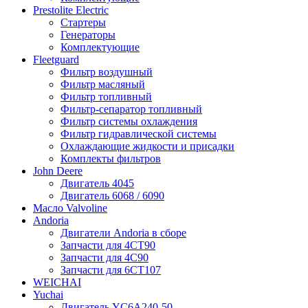
Prestolite Electric
Стартеры
Генераторы
Комплектующие
Fleetguard
Фильтр воздушный
Фильтр масляный
Фильтр топливный
Фильтр-сепаратор топливный
Фильтр системы охлаждения
Фильтр гидравлической системы
Охлаждающие жидкости и присадки
Комплекты фильтров
John Deere
Двигатель 4045
Двигатель 6068 / 6090
Масло Valvoline
Andoria
Двигатели Andoria в сборе
Запчасти для 4CT90
Запчасти для 4С90
Запчасти для 6CT107
WEICHAI
Yuchai
Двигатель YC6A240-50