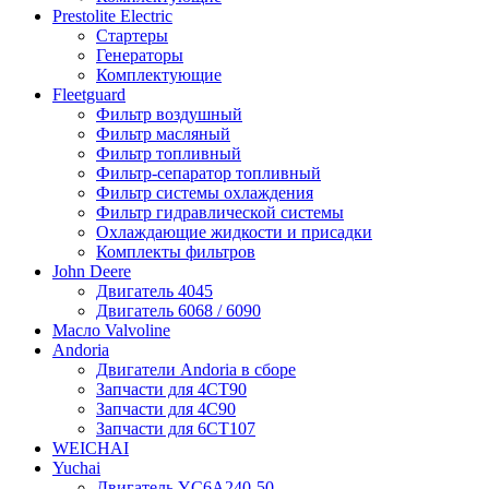
Prestolite Electric
Стартеры
Генераторы
Комплектующие
Fleetguard
Фильтр воздушный
Фильтр масляный
Фильтр топливный
Фильтр-сепаратор топливный
Фильтр системы охлаждения
Фильтр гидравлической системы
Охлаждающие жидкости и присадки
Комплекты фильтров
John Deere
Двигатель 4045
Двигатель 6068 / 6090
Масло Valvoline
Andoria
Двигатели Andoria в сборе
Запчасти для 4CT90
Запчасти для 4С90
Запчасти для 6CT107
WEICHAI
Yuchai
Двигатель YC6A240-50