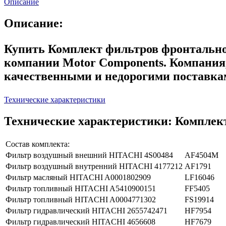
Описание
Описание:
Купить Комплект фильтров фронтально
компании Motor Components. Компания
качественными и недорогими поставка
Технические характеристики
Технические характеристики: Комплек
Состав комплекта:
Фильтр воздушный внешний HITACHI 4S00484
AF4504M
Фильтр воздушный внутренний HITACHI 4177212
AF1791
Фильтр масляный HITACHI A0001802909
LF16046
Фильтр топливный HITACHI A5410900151
FF5405
Фильтр топливный HITACHI A0004771302
FS19914
Фильтр гидравлический HITACHI 2655742471
HF7954
Фильтр гидравлический HITACHI 4656608
HF7679