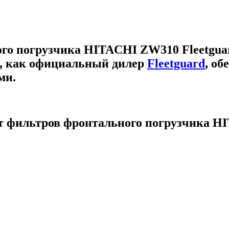
го погрузчика HITACHI ZW310 Fleetgua
, как официальный дилер
Fleetguard
, об
ми.
т фильтров фронтального погрузчика H